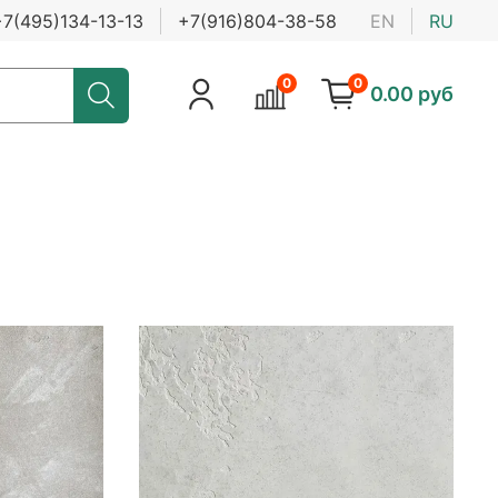
+7(495)134-13-13
+7(916)804-38-58
EN
RU
0
0
0.00 руб