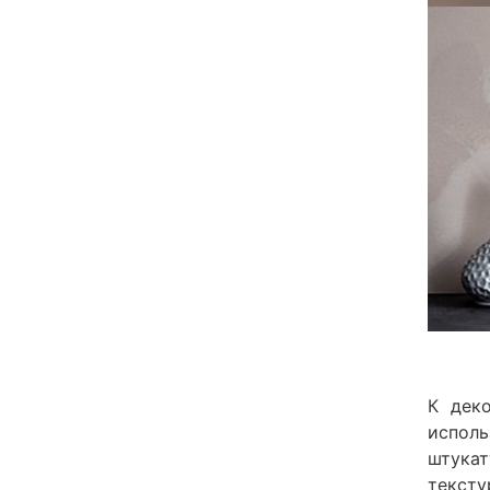
К дек
исполь
штукат
тексту