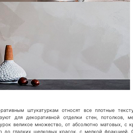
оративным штукатуркам относят все плотные текст
зуют для декоративной отделки стен, потолков, м
урок великое множество, от абсолютно матовых, с к
р до гладких шелковых красок, с мелкой фракцией.