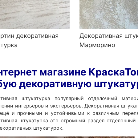
ртин декоративная
Декоративная шту
атурка
Марморино
нтернет магазине КраскаТо
ую декоративную штукату
ативная штукатурка популярный отделочный матер
ении интерьеров и экстерьеров. Декоративная штукат
 ещё и прочными и устойчивыми к различным перепа
тивная штукатурка это огромный раздел отделочный 
екоративных штукатурок.