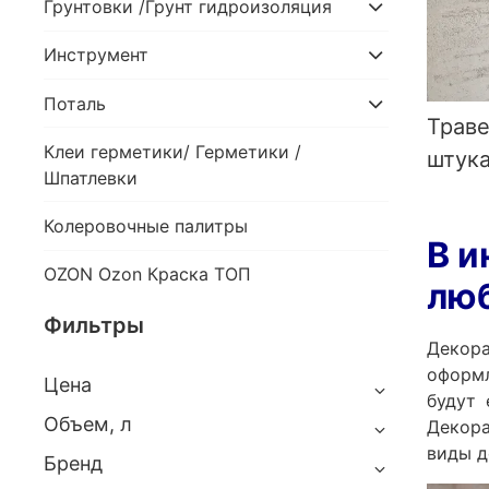
Грунтовки /Грунт гидроизоляция
Инструмент
Поталь
Траве
Клеи герметики/ Герметики /
штук
Шпатлевки
Колеровочные палитры
В и
OZON Ozon Краска ТОП
люб
Фильтры
Декор
оформл
Цена
будут
Объем, л
Декора
виды д
Бренд