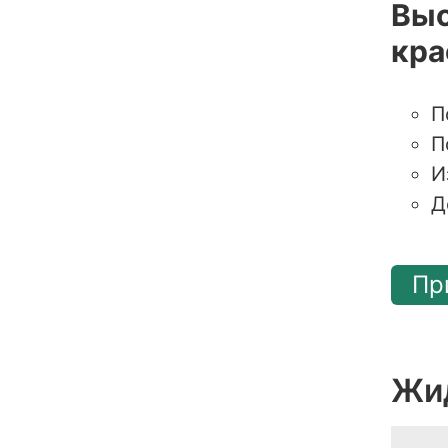
Выс
кра
П
П
И
Д
Пр
Жи