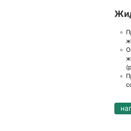
Жид
П
ж
О
ж
(
П
с
на