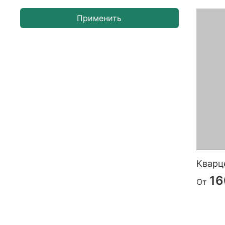
Применить
Кварце
16
От