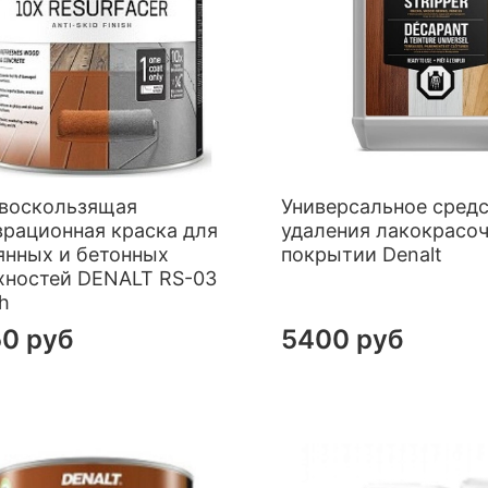
воскользящая
Универсальное средс
врационная краска для
удаления лакокрасо
янных и бетонных
покрытии Denalt
хностей DENALT RS-03
h
0 руб
5400 руб