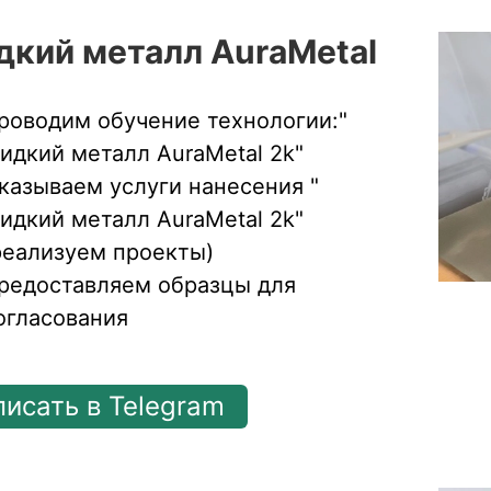
кий металл AuraMetal
роводим обучение технологии:"
идкий металл AuraMetal 2k"
казываем услуги нанесения "
идкий металл AuraMetal 2k"
реализуем проекты)
редоставляем образцы для
огласования
писать в Telegram