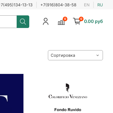
+7(495)134-13-13
+7(916)804-38-58
EN
RU
0
0
0.00 руб