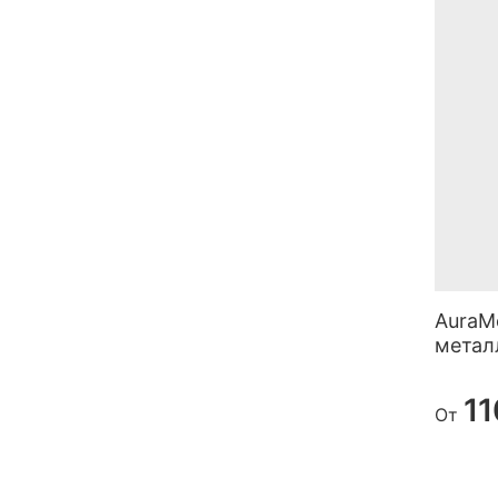
AuraM
метал
11
От