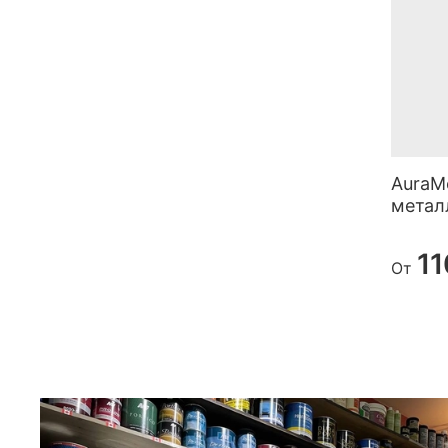
AuraM
метал
11
От