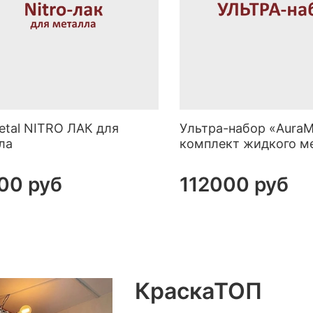
etal NITRO ЛАК для
Ультра-набор «AuraM
ла
комплект жидкого м
00 руб
112000 руб
КраскаТОП