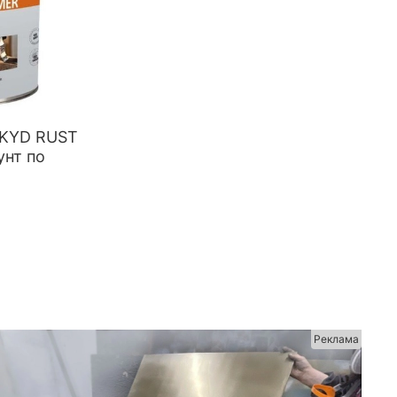
LKYD RUST
унт по
Реклама