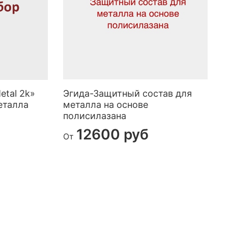
etal 2k»
Эгида-Защитный состав для
К
еталла
металла на основе
полисилазана
12600 руб
От