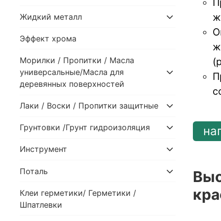
П
ж
Жидкий металл
О
Эффект хрома
ж
Морилки / Пропитки / Масла
(
универсальные/Масла для
П
деревянных поверхностей
с
Лаки / Воски / Пропитки защитные
Грунтовки /Грунт гидроизоляция
на
Инструмент
Поталь
Выс
кра
Клеи герметики/ Герметики /
Шпатлевки