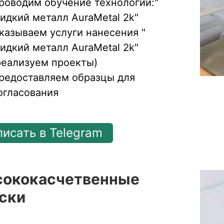
роводим обучение технологии:"
идкий металл AuraMetal 2k"
казываем услуги нанесения "
идкий металл AuraMetal 2k"
реализуем проекты)
редоставляем образцы для
огласования
писать в Telegram
ококасчетвенные
ски