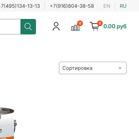
+7(495)134-13-13
+7(916)804-38-58
EN
RU
0
0
0.00 руб