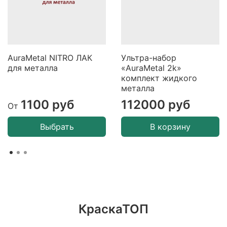
AuraMetal NITRO ЛАК
Ультра-набор
для металла
«AuraMetal 2k»
комплект жидкого
металла
1100 руб
112000 руб
От
Выбрать
В корзину
КраскаТОП