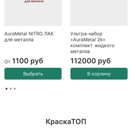
AuraMetal NITRO ЛАК
Ультра-набор
для металла
«AuraMetal 2k»
комплект жидкого
металла
1100 руб
112000 руб
От
Выбрать
В корзину
КраскаТОП