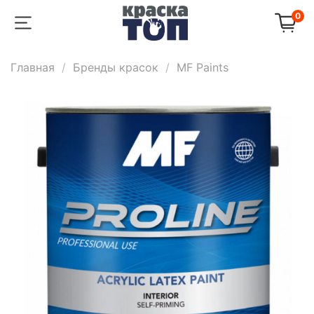
0
Главная
Бренды красок
MF Paints