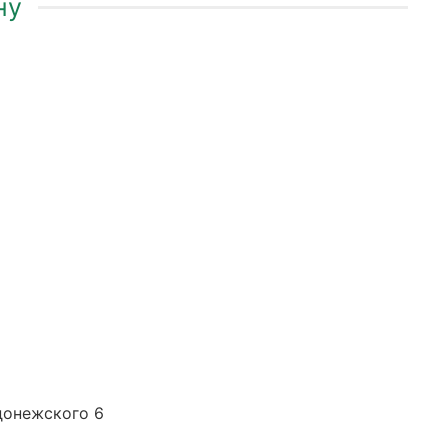
ну
адонежского 6