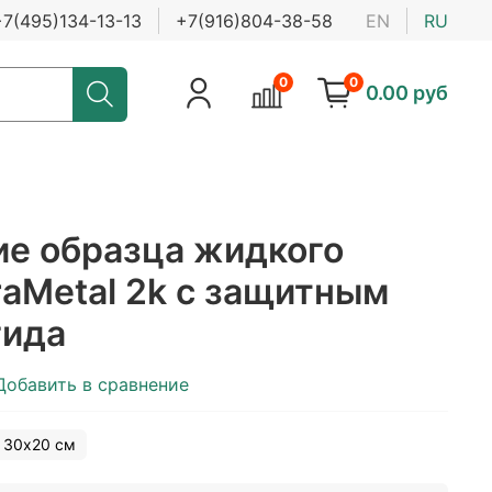
+7(495)134-13-13
+7(916)804-38-58
EN
RU
0
0
0.00 руб
ие образца жидкого
raMetal 2k с защитным
гида
Добавить в сравнение
30х20 см