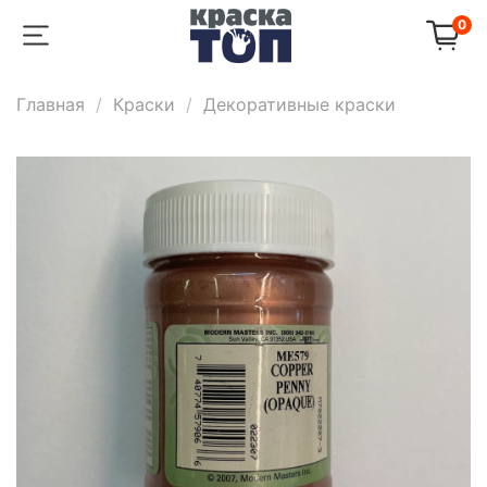
0
Главная
Крaски
Декоративные краски