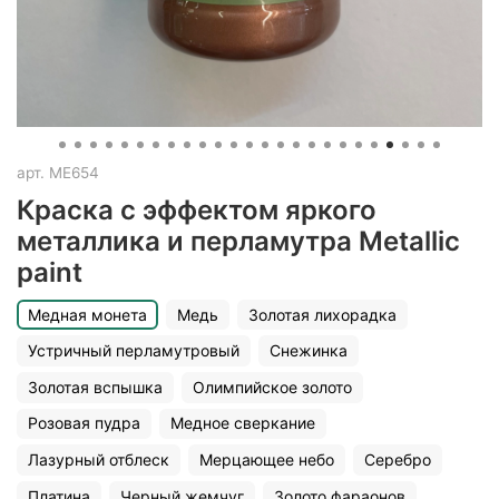
арт.
ME654
Краска с эффектом яркого
металлика и перламутра Metallic
paint
Медная монета
Медь
Золотая лихорадка
Устричный перламутровый
Снежинка
Золотая вспышка
Олимпийское золото
Розовая пудра
Медное сверкание
Лазурный отблеск
Мерцающее небо
Серебро
Платина
Черный жемчуг
Золото фараонов