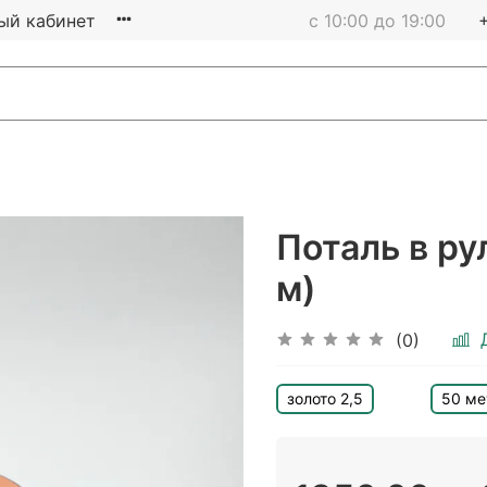
ый кабинет
с 10:00 до 19:00
Поталь в ру
м)
(0)
золото 2,5
50 ме