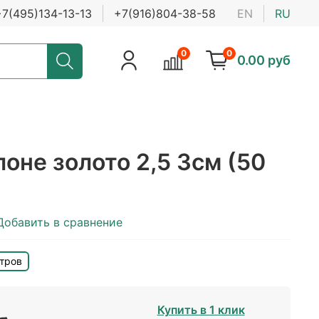
+7(495)134-13-13
+7(916)804-38-58
EN
RU
0
0
0.00 руб
лоне золото 2,5 3см (50
Добавить в сравнение
тров
Купить в 1 клик