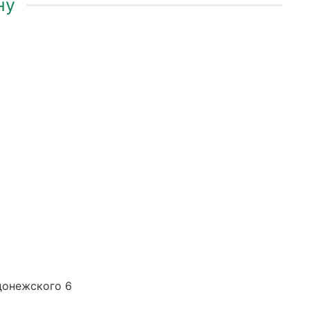
ну
адонежского 6